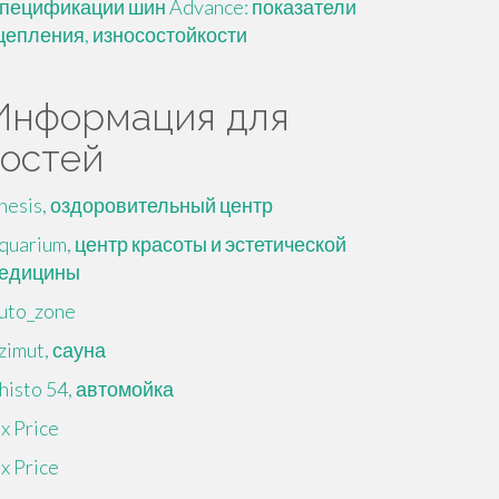
пецификации шин Advance: показатели
цепления, износостойкости
Информация для
гостей
nesis, оздоровительный центр
quarium, центр красоты и эстетической
едицины
uto_zone
zimut, сауна
histo 54, автомойка
ix Price
ix Price