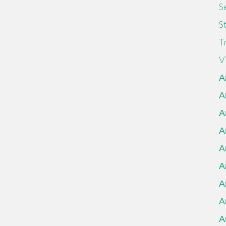
S
S
T
V
А
А
А
А
А
А
А
А
А