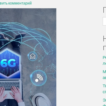
вить комментарий
Н
Р
л
М
а
Т
с
Э
ф