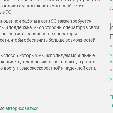
С
зволяют им подключаться к новой сети и
с
ые 5G.
лноценной работы в сети 5G также требуется
ы и поддержка 5G со стороны операторов связи.
х покрытие ограничено, но операторы
сети, чтобы обеспечить больше возможностей
A
ть способ, которым мы используем мобильные
A
ающие эту технологию, играют важную роль в
м
 доступ к высокоскоростной и надежной сети.
A
A
C
F
F
имо
авторизоваться
.