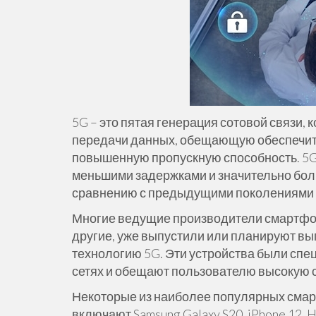
5G – это пятая генерация сотовой связи,
передачи данных, обещающую обеспечить
повышенную пропускную способность. 5G
меньшими задержками и значительно бол
сравнению с предыдущими поколениями 
Многие ведущие производители смартфонов
другие, уже выпустили или планируют 
технологию 5G. Эти устройства были спе
сетях и обещают пользователю высокую с
Некоторые из наиболее популярных сма
включают Samsung Galaxy S20, iPhone 12, H