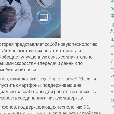
З
ф
К
Д
З
 которая представляет собой новую технологию
V
 более быструю скорость интернета и
А
 обещает улучшенную связь со значительно
с
ьшими скоростями передачи данных по
мобильной связи.
П
к
, такие как Samsung, Apple, Huawei, Xiaomi и
выпустить смартфоны, поддерживающие
Р
циально разработаны для работы на новых 5G
м
корость соединения и низкую задержку.
О
с
ртфонов, поддерживающих технологию 5G,
uawei P40, Xiaomi Mi 10 и другие. Эти устройства