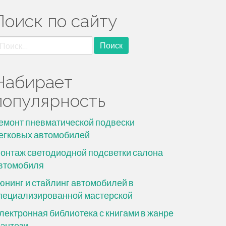
Поиск по сайту
айти:
Набирает
популярность
емонт пневматической подвески
егковых автомобилей
онтаж светодиодной подсветки салона
втомобиля
юнинг и стайлинг автомобилей в
пециализированной мастерской
лектронная библиотека с книгами в жанре
энтези