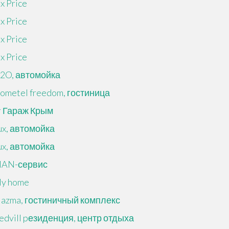
ix Price
ix Price
ix Price
ix Price
2O, автомойка
ometel freedom, гостиница
r Гараж Крым
ux, автомойка
ux, автомойка
AN-сервис
y home
lazma, гостиничный комплекс
edvill pезиденция, центр отдыха