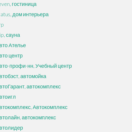
even, гостиница
tatus, дом интерьера
rp
ip, сауна
вто Ателье
вто центр
вто-профи-нн, Учебный центр
втобэст, автомойка
втоГарант, автокомплекс
втоигл
втокомплекс, Автокомплекс
втолайн, автокомплекс
втолидер