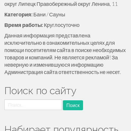
округ Липецк Правобережный округ Ленина, 11
ж
и
Категория:
Бани / Сауны
м
Время работы:
Круглосуточно
о
м
Данная информация представлена
у
исключительно в ознакомительных целях для
помощи посетителям сайта в поиске необходимых
товаров и компаний. Не является рекламой! За
неверную и изменившуюся информацию
Администрация сайта ответственность не несет.
Поиск по сайту
Найти:
Набирает популярность