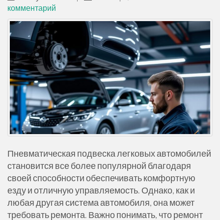
комментарий
ж
и
м
о
м
у
Пневматическая подвеска легковых автомобилей
становится все более популярной благодаря
своей способности обеспечивать комфортную
езду и отличную управляемость. Однако, как и
любая другая система автомобиля, она может
требовать ремонта. Важно понимать, что ремонт