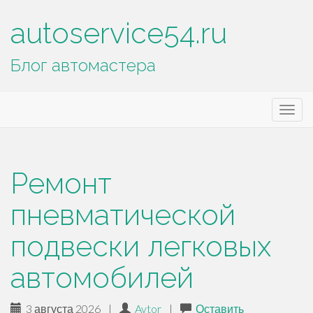
autoservice54.ru
Блог автомастера
Основное
П
autoservice54.ru
е
меню
р
е
й
Ремонт
т
и
пневматической
к
подвески легковых
с
о
автомобилей
д
е
р
3 августа 2026
|
Avtor
|
Оставить