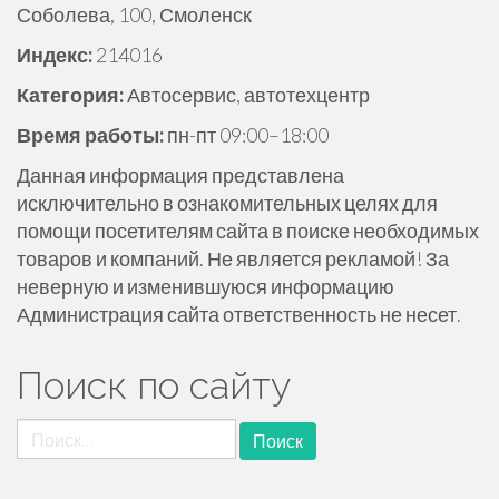
Соболева, 100, Смоленск
ж
и
Индекс:
214016
м
Категория:
Автосервис, автотехцентр
о
м
Время работы:
пн-пт 09:00–18:00
у
Данная информация представлена
исключительно в ознакомительных целях для
помощи посетителям сайта в поиске необходимых
товаров и компаний. Не является рекламой! За
неверную и изменившуюся информацию
Администрация сайта ответственность не несет.
Поиск по сайту
Найти: