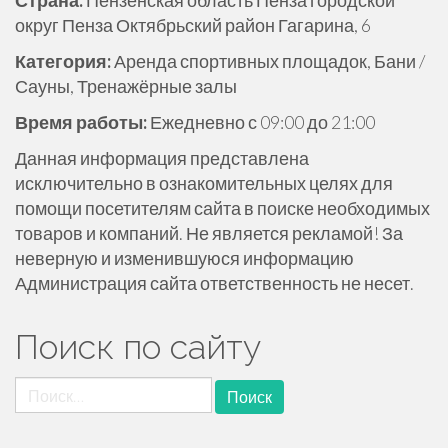
Страна:
Пензенская область Пенза городской
ж
округ Пенза Октябрьский район Гагарина, 6
и
Категория:
Аренда спортивных площадок, Бани /
м
Сауны, Тренажёрные залы
о
м
Время работы:
Ежедневно с 09:00 до 21:00
у
Данная информация представлена
исключительно в ознакомительных целях для
помощи посетителям сайта в поиске необходимых
товаров и компаний. Не является рекламой! За
неверную и изменившуюся информацию
Администрация сайта ответственность не несет.
Поиск по сайту
Найти: