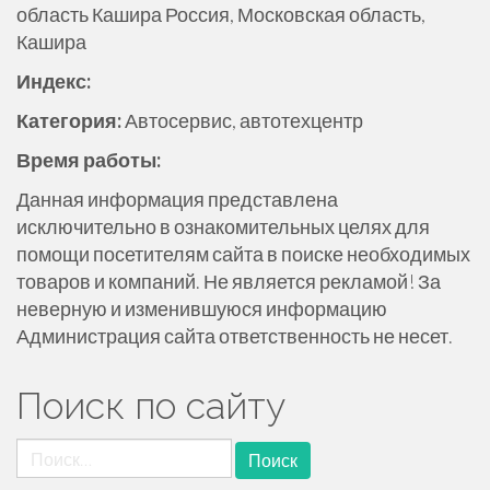
область Кашира Россия, Московская область,
ж
Кашира
и
м
Индекс:
о
Категория:
Автосервис, автотехцентр
м
у
Время работы:
Данная информация представлена
исключительно в ознакомительных целях для
помощи посетителям сайта в поиске необходимых
товаров и компаний. Не является рекламой! За
неверную и изменившуюся информацию
Администрация сайта ответственность не несет.
Поиск по сайту
Найти: