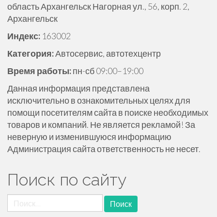
область Архангельск Нагорная ул., 56, корп. 2,
ж
Архангельск
и
м
Индекс:
163002
о
Категория:
Автосервис, автотехцентр
м
у
Время работы:
пн-сб 09:00–19:00
Данная информация представлена
исключительно в ознакомительных целях для
помощи посетителям сайта в поиске необходимых
товаров и компаний. Не является рекламой! За
неверную и изменившуюся информацию
Администрация сайта ответственность не несет.
Поиск по сайту
Найти: