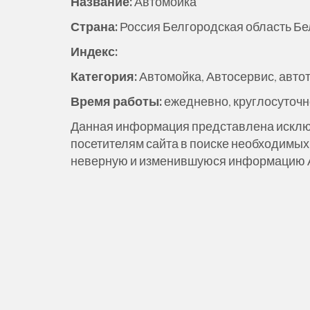
Название:
Автомойка
ж
Страна:
Россия Белгородская область Бел
и
м
Индекс:
о
Категория:
Автомойка, Автосервис, авто
м
у
Время работы:
ежедневно, круглосуточн
Данная информация представлена исклю
посетителям сайта в поиске необходимых 
неверную и изменившуюся информацию Ад