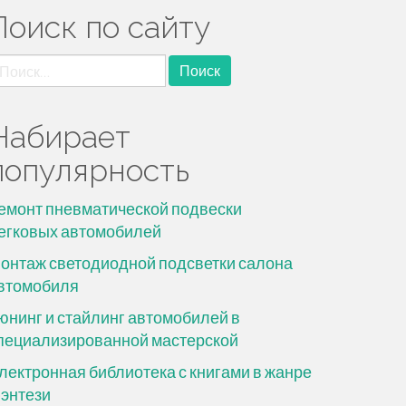
Поиск по сайту
айти:
Набирает
популярность
емонт пневматической подвески
егковых автомобилей
онтаж светодиодной подсветки салона
втомобиля
юнинг и стайлинг автомобилей в
пециализированной мастерской
лектронная библиотека с книгами в жанре
энтези