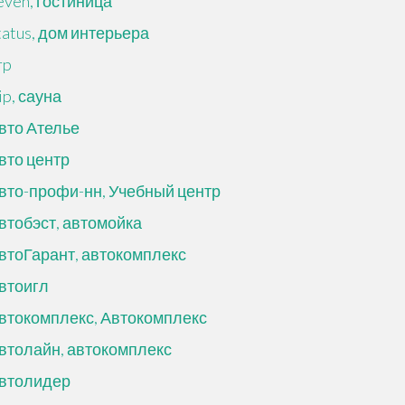
even, гостиница
tatus, дом интерьера
rp
ip, сауна
вто Ателье
вто центр
вто-профи-нн, Учебный центр
втобэст, автомойка
втоГарант, автокомплекс
втоигл
втокомплекс, Автокомплекс
втолайн, автокомплекс
втолидер