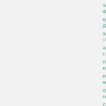
З
ф
К
Д
З
V
А
с
П
к
Р
м
О
с
С