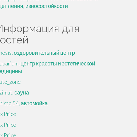
цепления, износостойкости
Информация для
гостей
nesis, оздоровительный центр
quarium, центр красоты и эстетической
едицины
uto_zone
zimut, сауна
histo 54, автомойка
ix Price
ix Price
ix Price