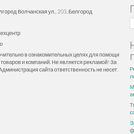
город Волчанская ул., 203, Белгород
Н
техцентр
о
чительно в ознакомительных целях для помощи
товаров и компаний. Не является рекламой! За
Р
министрация сайта ответственность не несет.
л
М
а
Т
с
Э
ф