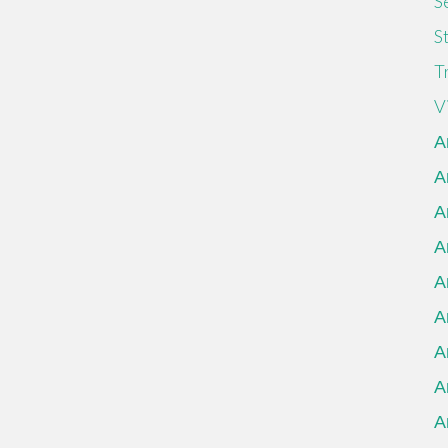
S
S
T
V
А
А
А
А
А
А
А
А
А