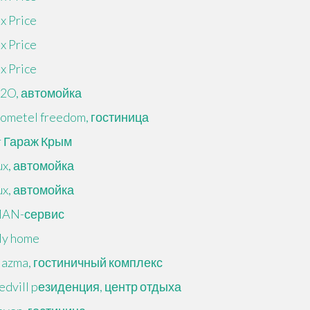
ix Price
ix Price
ix Price
2O, автомойка
ometel freedom, гостиница
r Гараж Крым
ux, автомойка
ux, автомойка
AN-сервис
y home
lazma, гостиничный комплекс
edvill pезиденция, центр отдыха