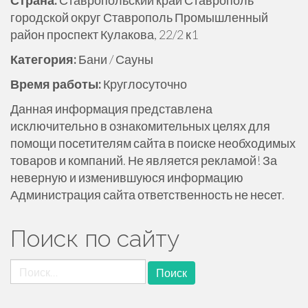
Страна:
Ставропольский край Ставрополь
ж
городской округ Ставрополь Промышленный
и
район проспект Кулакова, 22/2 к1
м
Категория:
Бани / Сауны
о
м
Время работы:
Круглосуточно
у
Данная информация представлена
исключительно в ознакомительных целях для
помощи посетителям сайта в поиске необходимых
товаров и компаний. Не является рекламой! За
неверную и изменившуюся информацию
Администрация сайта ответственность не несет.
Поиск по сайту
Найти: