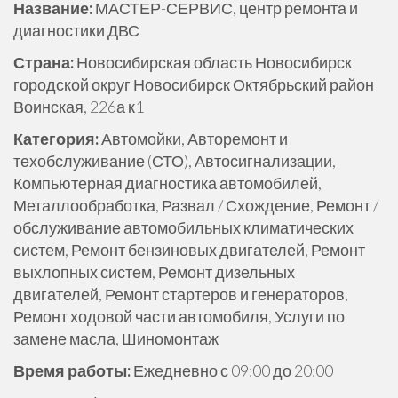
Название:
МАСТЕР-СЕРВИС, центр ремонта и
ж
диагностики ДВС
и
м
Страна:
Новосибирская область Новосибирск
о
городской округ Новосибирск Октябрьский район
м
Воинская, 226а к1
у
Категория:
Автомойки, Авторемонт и
техобслуживание (СТО), Автосигнализации,
Компьютерная диагностика автомобилей,
Металлообработка, Развал / Схождение, Ремонт /
обслуживание автомобильных климатических
систем, Ремонт бензиновых двигателей, Ремонт
выхлопных систем, Ремонт дизельных
двигателей, Ремонт стартеров и генераторов,
Ремонт ходовой части автомобиля, Услуги по
замене масла, Шиномонтаж
Время работы:
Ежедневно с 09:00 до 20:00