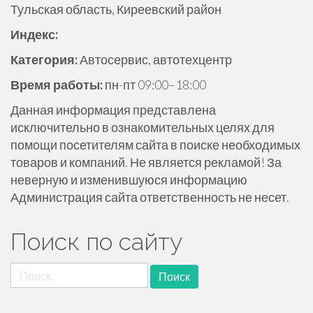
Тульская область, Киреевский район
ж
и
Индекс:
м
Категория:
Автосервис, автотехцентр
о
м
Время работы:
пн-пт 09:00–18:00
у
Данная информация представлена
исключительно в ознакомительных целях для
помощи посетителям сайта в поиске необходимых
товаров и компаний. Не является рекламой! За
неверную и изменившуюся информацию
Администрация сайта ответственность не несет.
Поиск по сайту
Найти: