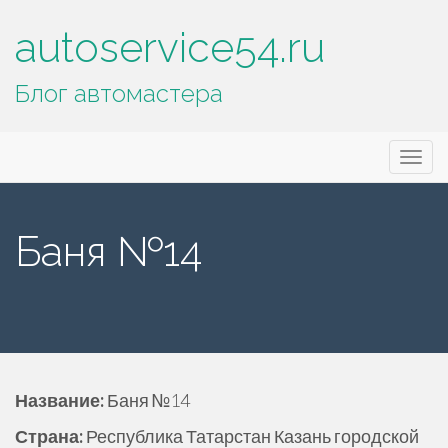
autoservice54.ru
Блог автомастера
Основное
П
autoservice54.ru
е
меню
р
е
Баня №14
й
т
и
к
с
о
д
Название:
Баня №14
е
Страна:
Республика Татарстан Казань городской
р